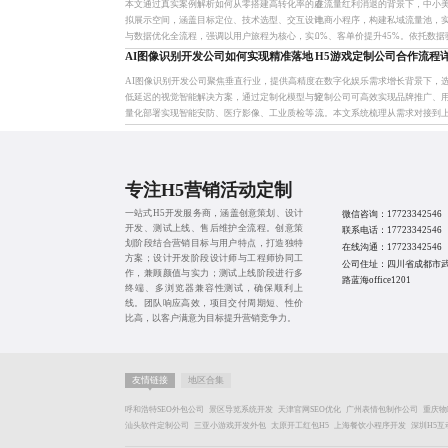
本文通过真实案例解析如何从零搭建高转化率的虚
在流量红利消退的背景下，中小
拟展示空间，涵盖目标定位、技术选型、交互设计
电商小程序，构建私域流量池，实
与数据优化全流程，强调以用户旅程为核心，实现
0%、客单价提升45%。依托数
品牌高效传播与客户深度互动。
裂变机制，打造用户全生命周期
AI图像识别开发公司如何实现精准落地
H5游戏定制公司合作流程
复制的增长模式。
AI图像识别开发公司聚焦垂直行业，提供高精度、
在数字化娱乐需求增长背景下，选
低延迟的视觉智能解决方案，通过定制化模型与轻
定制公司可高效实现品牌推广、
量化部署实现智能安防、医疗影像、工业质检等场
流。本文系统梳理从需求对接到
景的高效落地，助力企业智能化升级。
程，涵盖原型设计、技术开发、
持，强调透明协作与里程碑管
专注H5营销活动定制
一站式H5开发服务商，涵盖创意策划、设计
微信咨询：
17723342546
开发、测试上线、售后维护全流程。创意策
联系电话：
17723342546
划阶段结合营销目标与用户特点，打造独特
在线沟通：
17723342546
方案；设计开发阶段设计师与工程师协同工
公司住址：四川省成都市
作，兼顾颜值与实力；测试上线阶段进行多
路蓝海office1201
终端、多浏览器兼容性测试，确保顺利上
线。团队响应高效，项目交付周期短、性价
比高，以客户满意为目标提升营销竞争力。
友情链接
地区合集
呼和浩特SEO外包公司
景区导览系统开发
天津官网SEO优化
广州表情包制作公司
重庆物
汕头软件定制公司
三亚小游戏开发外包
太原开工红包H5
上海餐饮小程序开发
深圳H5互