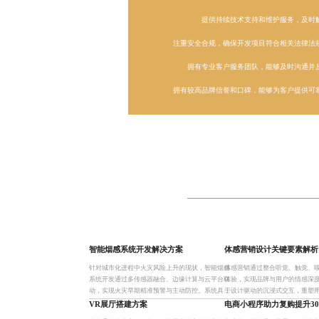
提供持续技术支持和维护服务，及时
注重安全合规，确保开发项目符合相关法律法
拥有专业客户服务团队，能够及时沟通并
拥有较高品牌信誉和口碑，能够为客户提供可
智能烟感系统开发解决方案
体感营销设计关键要素解析
针对城市化进程中火灾风险上升的现状，智能烟感
体感营销通过整合听觉、触觉、
系统开发通过多传感器融合、边缘计算与云平台联
体验，实现品牌与用户的情感深
动，实现火灾早期精准预警与主动防控。系统具备
于设计驱动的沉浸式交互，重塑
低误报率、远程监控及自动联动功能，适用于家
记忆，广泛应用于零售、文旅等
VR展厅搭建方案
电商小程序助力复购提升30
庭、商铺、办公场所等场景，
户停留时长与转化率。