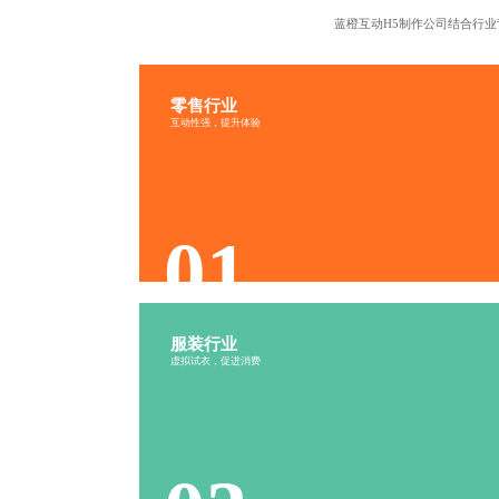
蓝橙互动
H5制作公司
结合行业
零售行业
抽奖游戏
购买有礼
互动性强，提升体验
寻物游戏
好友助力
01
服装行业
搭配挑战
DIY游戏
虚拟试衣，促进消费
海报生成
拼图游戏