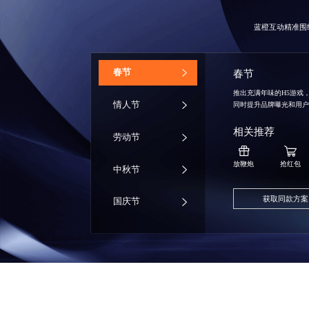
蓝橙互动精准围
‌春节
春节
推出充满年味的H5游戏
情人节
同时提升品牌曝光和用
相关推荐
劳动节
放鞭炮
抢红包
中秋节
获取同款方案
国庆节